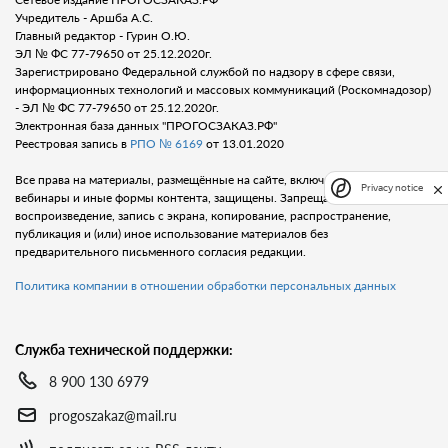
Учредитель - Аршба А.С.
Главный редактор - Гурин О.Ю.
ЭЛ № ФС 77-79650 от 25.12.2020г.
Зарегистрировано Федеральной службой по надзору в сфере связи,
информационных технологий и массовых коммуникаций (Роскомнадозор)
- ЭЛ № ФС 77-79650 от 25.12.2020г.
Электронная база данных "ПРОГОСЗАКАЗ.РФ"
Реестровая запись в
РПО № 6169
от 13.01.2020
Все права на материалы, размещённые на сайте, включая тексты, видео,
Privacy notice
вебинары и иные формы контента, защищены. Запрещается любое
воспроизведение, запись с экрана, копирование, распространение,
публикация и (или) иное использование материалов без
предварительного письменного согласия редакции.
Политика компании в отношении обработки персональных данных
Служба технической поддержки:
8 900 130 6979
progoszakaz@mail.ru