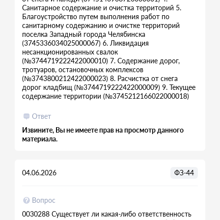
Санитарное содержание и очистка территорий 5.
Благоустройство путем выполнения работ по
санитарному содержанию и очистке территорий
поселка Западный города Челябинска
(3745336034025000067) 6. Ликвидация
несанкционированных свалок
(№3744719222422000010) 7. Содержание дорог,
тротуаров, остановочных комплексов
(№3743800212422000023) 8. Расчистка от снега
дорог кладбищ (№3744719222422000009) 9. Текущее
содержание территории (№3745212166022000018)
Ответ
Извините, Вы не имеете прав на просмотр данного
материала.
04.06.2026
ФЗ-44
Вопрос
0030288 Существует ли какая-либо ответственность