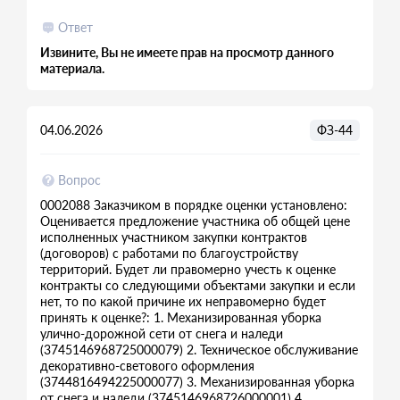
Ответ
Извините, Вы не имеете прав на просмотр данного
материала.
04.06.2026
ФЗ-44
Вопрос
0002088 Заказчиком в порядке оценки установлено:
Оценивается предложение участника об общей цене
исполненных участником закупки контрактов
(договоров) с работами по благоустройству
территорий. Будет ли правомерно учесть к оценке
контракты со следующими объектами закупки и если
нет, то по какой причине их неправомерно будет
принять к оценке?: 1. Механизированная уборка
улично-дорожной сети от снега и наледи
(3745146968725000079) 2. Техническое обслуживание
декоративно-светового оформления
(3744816494225000077) 3. Механизированная уборка
от снега и наледи (3745146968726000001) 4.