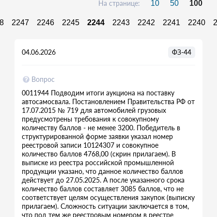
На странице:
10
50
100
8
2247
2246
2245
2244
2243
2242
2241
2240
04.06.2026
ФЗ-44
Вопрос
0011944 Подводим итоги аукциона на поставку
автосамосвала. Постановлением Правительства РФ от
17.07.2015 № 719 для автомобилей грузовых
предусмотрены требования к совокупному
количеству баллов - не менее 3200. Победитель в
структурированной форме заявки указал номер
реестровой записи 10124307 и совокупное
количество баллов 4768,00 (скрин прилагаем). В
выписке из реестра российской промышленной
продукции указано, что данное количество баллов
действует до 27.05.2025. А после указанного срока
количество баллов составляет 3085 баллов, что не
соответствует целям осуществления закупок (выписку
прилагаем). Сложность ситуации заключается в том,
что под тем же реестровым номером в реестре