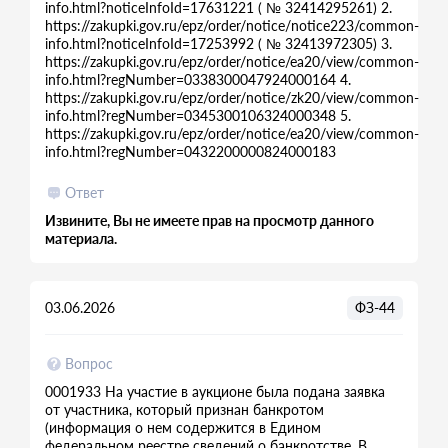
info.html?noticeInfoId=17631221 ( № 32414295261) 2.
https://zakupki.gov.ru/epz/order/notice/notice223/common-
info.html?noticeInfoId=17253992 ( № 32413972305) 3.
https://zakupki.gov.ru/epz/order/notice/ea20/view/common-
info.html?regNumber=0338300047924000164 4.
https://zakupki.gov.ru/epz/order/notice/zk20/view/common-
info.html?regNumber=0345300106324000348 5.
https://zakupki.gov.ru/epz/order/notice/ea20/view/common-
info.html?regNumber=0432200000824000183
Ответ
Извините, Вы не имеете прав на просмотр данного
материала.
03.06.2026
ФЗ-44
Вопрос
0001933 На участие в аукционе была подана заявка
от участника, который признан банкротом
(информация о нем содержится в Едином
федеральном реестре сведений о банкротстве. В