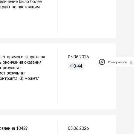
величение было более
нтракт по настоящим
нет прямого запрета на
05.06.2026
ь окончания оказания
Privacy notice
ФЗ-44
т результат
ет результат
онтракта; 3) может/
овления 1042?
05.06.2026