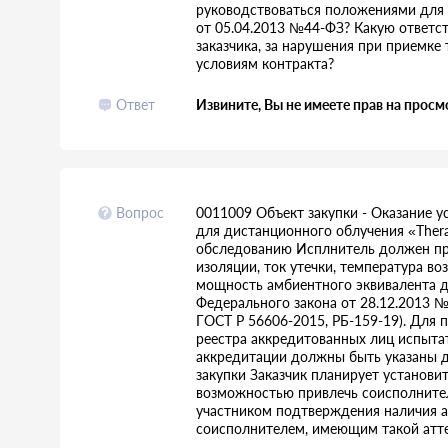
руководствоваться положениями для 
от 05.04.2013 №44-ФЗ? Какую ответс
заказчика, за нарушения при приемке т
условиям контракта?
Ответ
Извините, Вы не имеете прав на просм
Вопрос
0011009 Объект закупки - Оказание у
для дистанционного облучения «Ther
обследованию Исплнитель должен пр
изоляции, ток утечки, температура во
мощность амбиентного эквивалента до
Федерального закона от 28.12.2013 №
ГОСТ Р 56606-2015, РБ-159-19). Для 
реестра аккредитованных лиц испыта
аккредитации должны быть указаны д
закупки Заказчик планирует установит
возможностью привлечь соисполнителя
участником подтверждения наличия атт
соисполнителем, имеющим такой атте