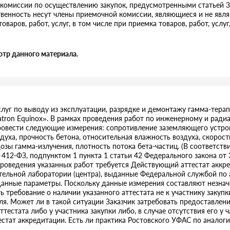
комиссии по осуществлению закупок, предусмотренными статьей 3
твенность несут члены приемочной комиссии, являющиеся и не яв
оваров, работ, услуг, в том числе при приемка товаров, работ, услу
отр данного материала.
слуг по выводу из эксплуатации, разрядке и демонтажу гамма-тера
atron Equinox». В рамках проведения работ по инженерному и рад
овести следующие измерения: сопротивление заземляющего устрой
здуха, прочность бетона, относительная влажность воздуха, скорос
зы гамма-излучения, плотность потока бета-частиц. (В соответстви
 412-ФЗ, подпунктом 1 пункта 1 статьи 42 Федерального закона от 
проведения указанных работ требуется Действующий аттестат аккр
тельной лаборатории (центра), выданные Федеральной службой по 
анные параметры. Поскольку данные измерения составляют незнач
ь требование о наличии указанного аттестата не к участнику закупк
. Может ли в такой ситуации Заказчик затребовать предоставления
естата либо у участника закупки либо, в случае отсутствия его у ч
стат аккредитации. Есть ли практика Ростовского УФАС по аналоги