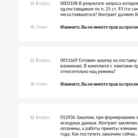
Вопрос
0003108 В результате запроса котиро
ед.поставщиком по п. 25 ст. 93 (т.е 
несостоявшегося? Контракт должен б
Ответ
Извините, Вы не имеете прав на просм
Вопрос
0011669 Готовим закупку на поставк
вложении). В комплекте с пакетами 
относительно нац режима?
Ответ
Извините, Вы не имеете прав на просм
Вопрос
012936 Заказчик, при формировании з
исходных данных. Контракт заключен.
оплачены, а работы приняты членами 
года. Как поступить заказчику сейча