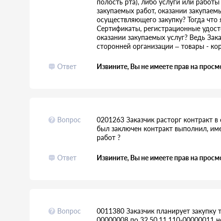
полость рта), либо услуги или работы
закупаемых работ, оказании закупаемы
осуществляющего закупку? Тогда что я
Сертификаты, регистрационные удосто
оказании закупаемых услуг? Ведь Зак
сторонней организации – товары - кор
Ответ
Извините, Вы не имеете прав на просм
Вопрос
0201263 Заказчик расторг контракт в
был заключен контракт выполнил, им
работ ?
Ответ
Извините, Вы не имеете прав на просм
Вопрос
0011380 Заказчик планирует закупку т
00000008 по 32.50.11.110-00000011 не