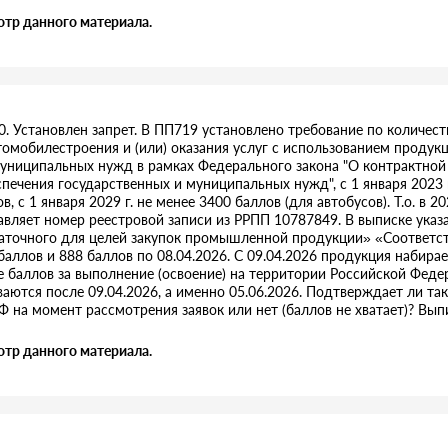
отр данного материала.
0. Установлен запрет. В ПП719 установлено требование по количест
томобилестроения и (или) оказания услуг с использованием проду
муниципальных нужд в рамках Федерального закона "О контрактной
еспечения государственных и муниципальных нужд", с 1 января 2023 
ов, с 1 января 2029 г. не менее 3400 баллов (для автобусов). Т.о. в 
авляет номер реестровой записи из РРПП 10787849. В выписке ука
аточного для целей закупок промышленной продукции» «Соответств
аллов и 888 баллов по 08.04.2026. С 09.04.2026 продукция набирае
 баллов за выполнение (освоение) на территории Российской Феде
иваются после 09.04.2026, а именно 05.06.2026. Подтверждает ли та
Ф на момент рассмотрения заявок или нет (баллов не хватает)? Вып
отр данного материала.