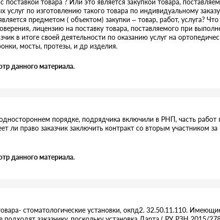
 с поставкой товара ? Или это является закупкой товара, поставля
х услуг по изготовлению такого товара по индивидуальному заказу 
вляется предметом ( объектом) закупки – товар, работ, услуга? Что
верения, лицензию на поставку товара, поставляемого при выполн
азчик в итоге своей деятельности по оказанию услуг на ортопедиче
онки, мосты, протезы, и др изделия.
отр данного материала.
 одностороннем порядке, подрядчика включили в РНП, часть работ
еет ли право заказчик заключить контракт со вторым участником з
отр данного материала.
овара- стоматологические установки, окпд2. 32.50.11.110. Имеющие
 подходят заказчику, поскольку установка Дарта ( РУ РЗН 2015/278