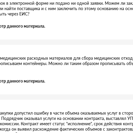
вок в электронной форме ни подано ни одной заявки. Можем ли зак
сами найти поставщика и с ним заключить по этому основанию на ос
ыть через ЕИС?
отр данного материала.
у медицинских расходных материалов для сбора медицинских отход
прописываем контейнеры. Можно ли таким образом прописывать объ
отр данного материала.
акупки допустил ошибку в части объема оказываемых услуг в сторо
 Подрядчик оказывал услуги на основании контракта, выставлял У
комиссии. Контракт имеет статус "исполнение", срок действия конт
с, когда он выявил расхождение фактических объемов с законтракто