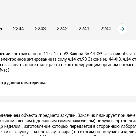
5
2244
2243
2242
2241
2240
ении контракта по п. 11 ч. 1 ст. 93 Закона № 44-ФЗ заказчик обязан
электронное актирование (в силу ч.14 ст.93 Закона № 44-ФЗ, ч.14 с
согласовать проект контракта с контролирующим органом согласно
йчас?
отр данного материала.
делением объекта /предмета закупки. Заказчик планирует при лече
льным слепкам (сделанным самим заказчиком) получать ортопедиче
 др изделия , изготовление которых передается в стороннюю лабора
естить закупку - на поставку товара ( по итогам он получает издели