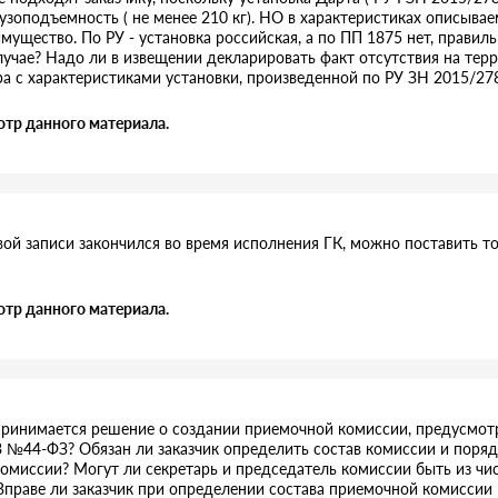
узоподъемность ( не менее 210 кг). НО в характеристиках описыв
мущество. По РУ - установка российская, а по ПП 1875 нет, прави
случае? Надо ли в извещении декларировать факт отсутствия на тер
а с характеристиками установки, произведенной по РУ ЗН 2015/27
отр данного материала.
вой записи закончился во время исполнения ГК, можно поставить т
отр данного материала.
принимается решение о создании приемочной комиссии, предусмотр
3 №44-ФЗ? Обязан ли заказчик определить состав комиссии и поряд
комиссии? Могут ли секретарь и председатель комиссии быть из чис
праве ли заказчик при определении состава приемочной комиссии 