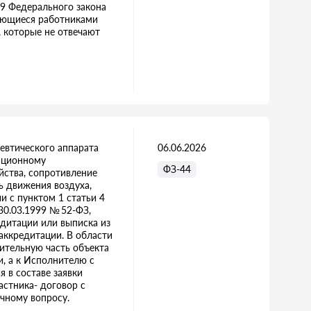
9 Федерального закона
ляющиеся работниками
г, которые не отвечают
певтического аппарата
06.06.2026
иационному
ФЗ-44
ства, сопротивление
ть движения воздуха,
и с пунктом 1 статьи 4
30.03.1999 № 52-ФЗ,
едитации или выписка из
аккредитации. В области
ительную часть объекта
и, а к Исполнителю с
 в составе заявки
астника- договор с
чному вопросу.