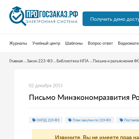
Получить демо дост
Журналы
Учебный центр
Шаблоны
Вопрос-ответ
Видеомате
Главная
→
Закон 223-ФЗ
→
Библиотека НПА
→
Письма и разъяснения Ф
02 декабря 2015
Письмо Минэкономразвития Ро
ОКПД 223-ФЗ
План закупки по 223-ФЗ
Постанов
Извините, Вы не имеете прав н