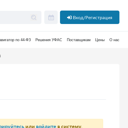
Вход/Регистрация
авигатор по 44-ФЗ
Решения УФАС
Поставщикам
Цены
О нас
8
рируйтесь
или
войдите
в систему.