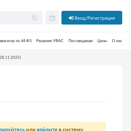
Вход/Регистрация
авигатор по 44-ФЗ
Решения УФАС
Поставщикам
Цены
О нас
28.11.2025)
рируйтесь
или
войдите
в систему.