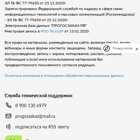
ЭЛ № ФС 77-79650 от 25.12.2020г.
Зарегистрировано Федеральной службой по надзору в сфере связи,
информационных технологий и массовых коммуникаций (Роскомнадозор)
- ЭЛ № ФС 77-79650 от 25.12.2020г.
Электронная база данных "ПРОГОСЗАКАЗ.РФ"
Реестровая запись в
РПО № 6169
от 13.01.2020
Все права на материалы, размещённые на сайте, включая тексты, видео,
вебинары и иные формы контента, защищены. Запрещается любое
Privacy notice
воспроизведение, запись с экрана, копирование, распространение,
публикация и (или) иное использование материалов без
предварительного письменного согласия редакции.
Политика компании в отношении обработки персональных данных
Служба технической поддержки:
8 900 130 6979
progoszakaz@mail.ru
подписаться на RSS ленту