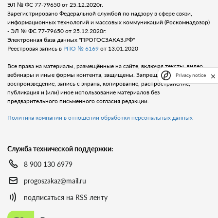
ЭЛ № ФС 77-79650 от 25.12.2020г.
Зарегистрировано Федеральной службой по надзору в сфере связи,
информационных технологий и массовых коммуникаций (Роскомнадозор)
- ЭЛ № ФС 77-79650 от 25.12.2020г.
Электронная база данных "ПРОГОСЗАКАЗ.РФ"
Реестровая запись в
РПО № 6169
от 13.01.2020
Все права на материалы, размещённые на сайте, включая тексты, видео,
вебинары и иные формы контента, защищены. Запрещается любое
Privacy notice
воспроизведение, запись с экрана, копирование, распространение,
публикация и (или) иное использование материалов без
предварительного письменного согласия редакции.
Политика компании в отношении обработки персональных данных
Служба технической поддержки:
8 900 130 6979
progoszakaz@mail.ru
подписаться на RSS ленту