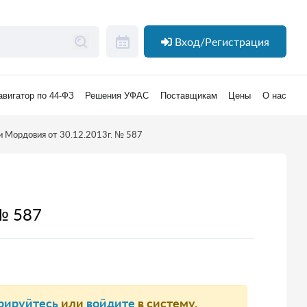
Вход/Регистрация
авигатор по 44-ФЗ
Решения УФАС
Поставщикам
Цены
О нас
 Мордовия от 30.12.2013г. № 587
№ 587
рируйтесь
или
войдите
в систему.