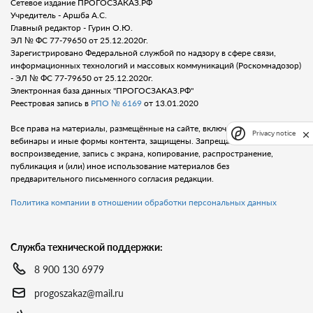
Сетевое издание ПРОГОСЗАКАЗ.РФ
Учредитель - Аршба А.С.
Главный редактор - Гурин О.Ю.
ЭЛ № ФС 77-79650 от 25.12.2020г.
Зарегистрировано Федеральной службой по надзору в сфере связи,
информационных технологий и массовых коммуникаций (Роскомнадозор)
- ЭЛ № ФС 77-79650 от 25.12.2020г.
Электронная база данных "ПРОГОСЗАКАЗ.РФ"
Реестровая запись в
РПО № 6169
от 13.01.2020
Все права на материалы, размещённые на сайте, включая тексты, видео,
Privacy notice
вебинары и иные формы контента, защищены. Запрещается любое
воспроизведение, запись с экрана, копирование, распространение,
публикация и (или) иное использование материалов без
предварительного письменного согласия редакции.
Политика компании в отношении обработки персональных данных
Служба технической поддержки:
8 900 130 6979
progoszakaz@mail.ru