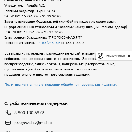
Сетевое издание ПРОГОСЗАКАЗ.РФ
Учредитель - Аршба А.С.
Главный редактор - Гурин О.Ю.
ЭЛ № ФС 77-79650 от 25.12.2020г.
Зарегистрировано Федеральной службой по надзору в сфере связи,
информационных технологий и массовых коммуникаций (Роскомнадозор)
- ЭЛ № ФС 77-79650 от 25.12.2020г.
Электронная база данных "ПРОГОСЗАКАЗ.РФ"
Реестровая запись в
РПО № 6169
от 13.01.2020
Все права на материалы, размещённые на сайте, включая тексты, видео,
Privacy notice
вебинары и иные формы контента, защищены. Запрещается любое
воспроизведение, запись с экрана, копирование, распространение,
публикация и (или) иное использование материалов без
предварительного письменного согласия редакции.
Политика компании в отношении обработки персональных данных
Служба технической поддержки:
8 900 130 6979
progoszakaz@mail.ru