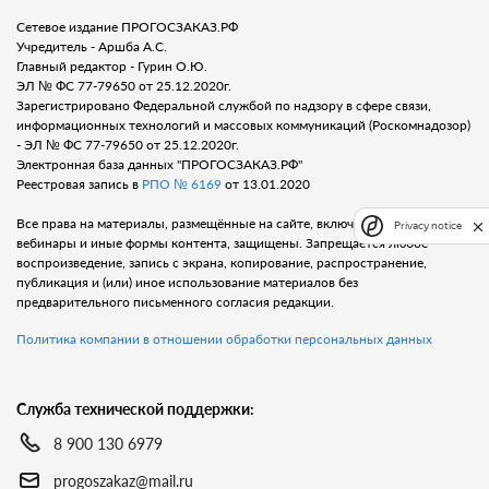
Сетевое издание ПРОГОСЗАКАЗ.РФ
Учредитель - Аршба А.С.
Главный редактор - Гурин О.Ю.
ЭЛ № ФС 77-79650 от 25.12.2020г.
Зарегистрировано Федеральной службой по надзору в сфере связи,
информационных технологий и массовых коммуникаций (Роскомнадозор)
- ЭЛ № ФС 77-79650 от 25.12.2020г.
Электронная база данных "ПРОГОСЗАКАЗ.РФ"
Реестровая запись в
РПО № 6169
от 13.01.2020
Все права на материалы, размещённые на сайте, включая тексты, видео,
Privacy notice
вебинары и иные формы контента, защищены. Запрещается любое
воспроизведение, запись с экрана, копирование, распространение,
публикация и (или) иное использование материалов без
предварительного письменного согласия редакции.
Политика компании в отношении обработки персональных данных
Служба технической поддержки:
8 900 130 6979
progoszakaz@mail.ru