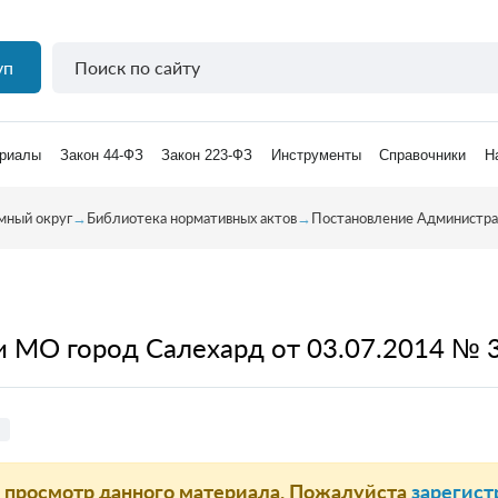
уп
риалы
Закон 44-ФЗ
Закон 223-ФЗ
Инструменты
Справочники
Н
мный округ
→
Библиотека нормативных актов
→
Постановление Администра
 МО город Салехард от 03.07.2014 № 
а просмотр данного материала. Пожалуйста
зарегист