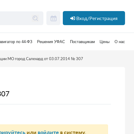
Вход/Регистрация
авигатор по 44-ФЗ
Решения УФАС
Поставщикам
Цены
О нас
ции МО город Салехард от 03.07.2014 № 307
307
рируйтесь
или
войдите
в систему.