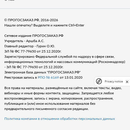
© ПРОГОСЗАКАЗ.РФ, 2016-2026
Нашли опечатку? Выделите и нажмите Ctrl+Enter
Сетевое издание ПРОГОСЗАКАЗ.РФ
Учредитель - Аршба А.С.
Главный редактор - Гурин О.Ю.
ЭЛ № ФС 77-79650 от 25.12.2020г.
Зарегистрировано Федеральной службой по надзору в сфере связи,
информационных технологий и массовых коммуникаций (Роскомнадозор)
- ЭЛ № ФС 77-79650 от 25.12.2020г.
Электронная база данных "ПРОГОСЗАКАЗ.РФ"
Реестровая запись в
РПО № 6169
от 13.01.2020
Privacy notice
Все права на материалы, размещённые на сайте, включая тексты, видео,
вебинары и иные формы контента, защищены. Запрещается любое
воспроизведение, запись с экрана, копирование, распространение,
публикация и (или) иное использование материалов без
предварительного письменного согласия редакции.
Политика компании в отношении обработки персональных данных