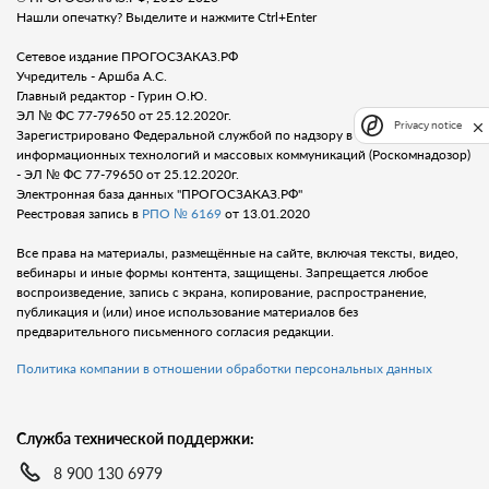
Нашли опечатку? Выделите и нажмите Ctrl+Enter
Сетевое издание ПРОГОСЗАКАЗ.РФ
Учредитель - Аршба А.С.
Главный редактор - Гурин О.Ю.
ЭЛ № ФС 77-79650 от 25.12.2020г.
Privacy notice
Зарегистрировано Федеральной службой по надзору в сфере связи,
информационных технологий и массовых коммуникаций (Роскомнадозор)
- ЭЛ № ФС 77-79650 от 25.12.2020г.
Электронная база данных "ПРОГОСЗАКАЗ.РФ"
Реестровая запись в
РПО № 6169
от 13.01.2020
Все права на материалы, размещённые на сайте, включая тексты, видео,
вебинары и иные формы контента, защищены. Запрещается любое
воспроизведение, запись с экрана, копирование, распространение,
публикация и (или) иное использование материалов без
предварительного письменного согласия редакции.
Политика компании в отношении обработки персональных данных
Служба технической поддержки:
8 900 130 6979