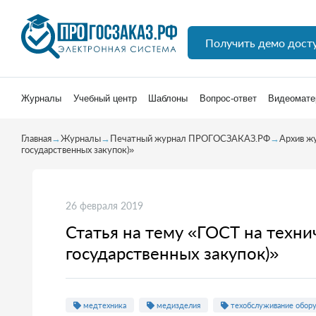
Получить демо дост
Журналы
Учебный центр
Шаблоны
Вопрос-ответ
Видеомате
Главная
→
Журналы
→
Печатный журнал ПРОГОСЗАКАЗ.РФ
→
Архив ж
государственных закупок)»
26 февраля 2019
Статья на тему «ГОСТ на техн
государственных закупок)»
медтехника
медизделия
техобслуживание обору