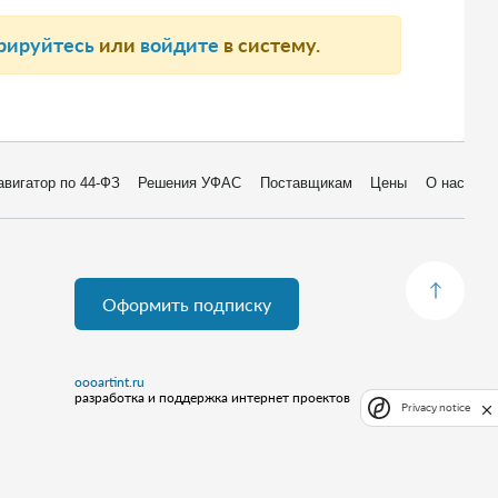
рируйтесь
или
войдите
в систему.
авигатор по 44-ФЗ
Решения УФАС
Поставщикам
Цены
О нас
Оформить подписку
oooartint.ru
разработка и поддержка интернет проектов
Privacy notice