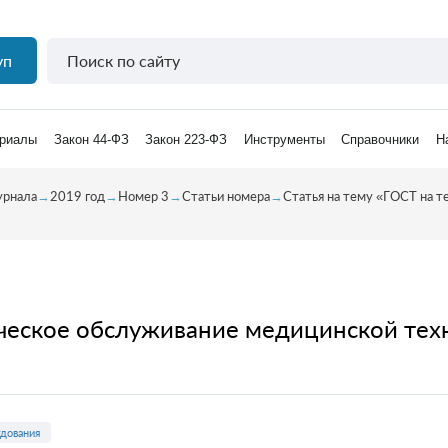
уп
риалы
Закон 44-ФЗ
Закон 223-ФЗ
Инструменты
Справочники
Н
урнала
→
2019 год
→
Номер 3
→
Статьи номера
→
Статья на тему «ГОСТ на т
ическое обслуживание медицинской тех
дования