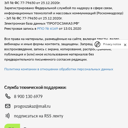
ЭЛ № ФС 77-79650 от 25.12.2020г.
Зарегистрировано Федеральной службой по надзору в сфере связи,
информационных технологий и массовых коммуникаций (Роскомнадозор)
- ЭЛ № ФС 77-79650 от 25.12.2020г.
Электронная база данных "ПРОГОСЗАКАЗ.РФ"
Реестровая запись в
РПО № 6169
от 13.01.2020
Все права на материалы, размещённые на сайте, включая тексты, видео,
вебинары и иные формы контента, защищены. Запрещается любое
Privacy notice
воспроизведение, запись с экрана, копирование, распространение,
публикация и (или) иное использование материалов без
предварительного письменного согласия редакции.
Политика компании в отношении обработки персональных данных
Служба технической поддержки:
8 900 130 6979
progoszakaz@mail.ru
подписаться на RSS ленту