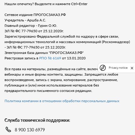
Нашли опечатку? Выделите и нажмите Ctrl+Enter
Сетевое издание ПРОГОСЗАКАЗ.РФ
Учредитель - Аршба А.С.
Главный редактор - Гурин О.Ю.
ЭЛ № ФС 77-79650 от 25.12.2020г.
Зарегистрировано Федеральной службой по надзору в сфере связи,
информационных технологий и массовых коммуникаций (Роскомнадозор)
- ЭЛ № ФС 77-79650 от 25.12.2020г.
Электронная база данных "ПРОГОСЗАКАЗ.РФ"
Реестровая запись в
РПО № 6169
от 13.01.2020
Privacy notice
Все права на материалы, размещённые на сайте, включая тексты, видео,
вебинары и иные формы контента, защищены. Запрещается любое
воспроизведение, запись с экрана, копирование, распространение,
публикация и (или) иное использование материалов без
предварительного письменного согласия редакции.
Политика компании в отношении обработки персональных данных
Служба технической поддержки:
8 900 130 6979