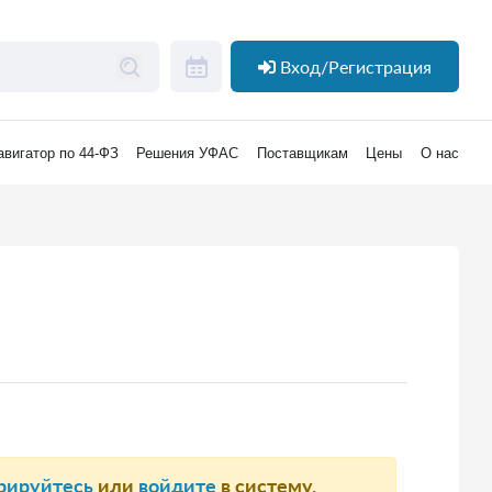
Вход/Регистрация
авигатор по 44-ФЗ
Решения УФАС
Поставщикам
Цены
О нас
рируйтесь
или
войдите
в систему.