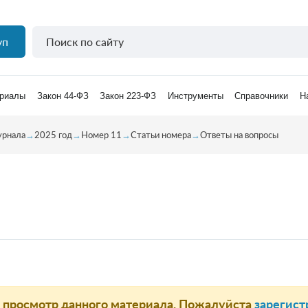
уп
риалы
Закон 44-ФЗ
Закон 223-ФЗ
Инструменты
Справочники
Н
урнала
→
2025 год
→
Номер 11
→
Статьи номера
→
Ответы на вопросы
а просмотр данного материала. Пожалуйста
зарегист