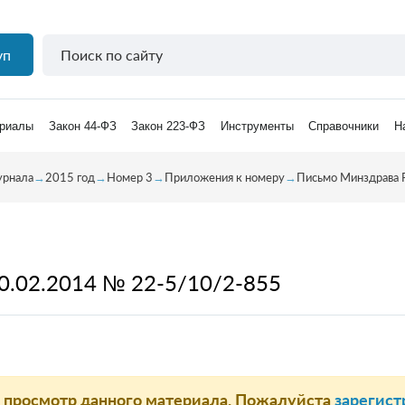
уп
риалы
Закон 44-ФЗ
Закон 223-ФЗ
Инструменты
Справочники
Н
урнала
→
2015 год
→
Номер 3
→
Приложения к номеру
→
Письмо Минздрава 
0.02.2014 № 22-5/10/2-855
а просмотр данного материала. Пожалуйста
зарегист