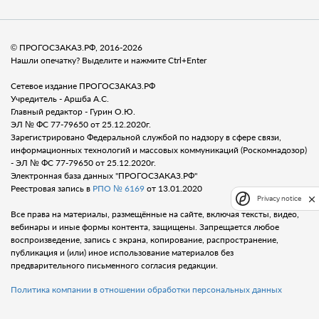
© ПРОГОСЗАКАЗ.РФ, 2016-2026
Нашли опечатку? Выделите и нажмите Ctrl+Enter
Сетевое издание ПРОГОСЗАКАЗ.РФ
Учредитель - Аршба А.С.
Главный редактор - Гурин О.Ю.
ЭЛ № ФС 77-79650 от 25.12.2020г.
Зарегистрировано Федеральной службой по надзору в сфере связи,
информационных технологий и массовых коммуникаций (Роскомнадозор)
- ЭЛ № ФС 77-79650 от 25.12.2020г.
Электронная база данных "ПРОГОСЗАКАЗ.РФ"
Реестровая запись в
РПО № 6169
от 13.01.2020
Privacy notice
Все права на материалы, размещённые на сайте, включая тексты, видео,
вебинары и иные формы контента, защищены. Запрещается любое
воспроизведение, запись с экрана, копирование, распространение,
публикация и (или) иное использование материалов без
предварительного письменного согласия редакции.
Политика компании в отношении обработки персональных данных