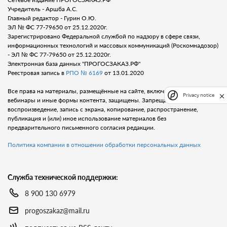
Учредитель - Аршба А.С.
Главный редактор - Гурин О.Ю.
ЭЛ № ФС 77-79650 от 25.12.2020г.
Зарегистрировано Федеральной службой по надзору в сфере связи,
информационных технологий и массовых коммуникаций (Роскомнадозор)
- ЭЛ № ФС 77-79650 от 25.12.2020г.
Электронная база данных "ПРОГОСЗАКАЗ.РФ"
Реестровая запись в
РПО № 6169
от 13.01.2020
Все права на материалы, размещённые на сайте, включая тексты, видео,
Privacy notice
вебинары и иные формы контента, защищены. Запрещается любое
воспроизведение, запись с экрана, копирование, распространение,
публикация и (или) иное использование материалов без
предварительного письменного согласия редакции.
Политика компании в отношении обработки персональных данных
Служба технической поддержки:
8 900 130 6979
progoszakaz@mail.ru