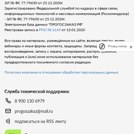
ЭЛ № ФС 77-79650 от 25.12.2020г.
Зарегистрировано Федеральной службой по надзору в сфере связи,
информационных технологий и массовых коммуникаций (Роскомнадозор)
- ЭЛ № ФС 77-79650 от 25.12.2020г.
Электронная база данных "ПРОГОСЗАКАЗ.РФ"
Реестровая запись в
РПО № 6169
от 13.01.2020
Все права на материалы, размещённые на сайте, включая тексты, видео,
вебинары и иные формы контента, защищены. Запрещается любое
Privacy notice
воспроизведение, запись с экрана, копирование, распространение,
публикация и (или) иное использование материалов без
предварительного письменного согласия редакции.
Политика компании в отношении обработки персональных данных
Служба технической поддержки:
8 900 130 6979
progoszakaz@mail.ru
подписаться на RSS ленту