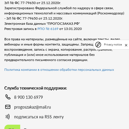
ЭЛ № ФС 77-79650 от 25.12.2020г.
Зарегистрировано Федеральной службой по надзору в сфере связи,
информационных технологий и массовых коммуникаций (Роскомнадозор)
- ЭЛ № ФС 77-79650 от 25.12.2020г.
Электронная база данных "ПРОГОСЗАКАЗ.РФ"
Реестровая запись в
РПО № 6169
от 13.01.2020
Все права на материалы, размещённые на сайте, включая тексты, видео,
вебинары и иные формы контента, защищены. Запрещается любое
Privacy notice
воспроизведение, запись с экрана, копирование, распространение,
публикация и (или) иное использование материалов без
предварительного письменного согласия редакции.
Политика компании в отношении обработки персональных данных
Служба технической поддержки:
8 900 130 6979
progoszakaz@mail.ru
подписаться на RSS ленту