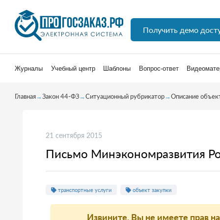
Получить демо дост
Журналы
Учебный центр
Шаблоны
Вопрос-ответ
Видеомате
Главная
→
Закон 44-ФЗ
→
Ситуационный рубрикатор
→
Описание объект
21 сентября 2015
Письмо Минэкономразвития Ро
транспортные услуги
объект закупки
Извините, Вы не имеете прав н