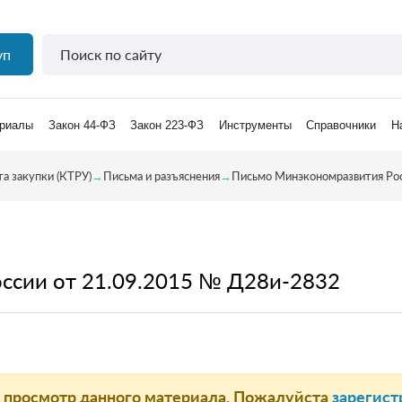
уп
риалы
Закон 44-ФЗ
Закон 223-ФЗ
Инструменты
Справочники
Н
а закупки (КТРУ)
→
Письма и разъяснения
→
Письмо Минэкономразвития Ро
ссии от 21.09.2015 № Д28и-2832
а просмотр данного материала. Пожалуйста
зарегист