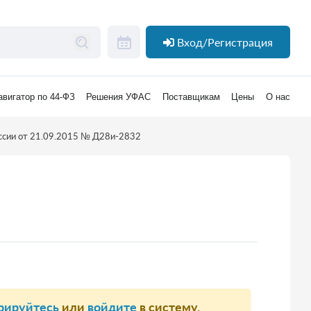
Вход/Регистрация
авигатор по 44-ФЗ
Решения УФАС
Поставщикам
Цены
О нас
ссии от 21.09.2015 № Д28и-2832
рируйтесь
или
войдите
в систему.