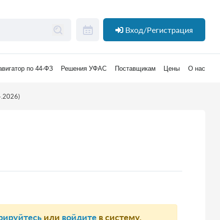
Вход/Регистрация
авигатор по 44-ФЗ
Решения УФАС
Поставщикам
Цены
О нас
.2026)
рируйтесь
или
войдите
в систему.