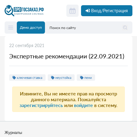
Вход/Регистрация
Демо доступ
22 сентября 2021
Экспертные рекомендации (22.09.2021)
ключевая ставка
неустойка
пени
Извините, Вы не имеете прав на просмотр
данного материала. Пожалуйста
зарегистрируйтесь
или
войдите
в систему.
Журналы