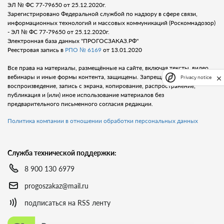
ЭЛ № ФС 77-79650 от 25.12.2020г.
Зарегистрировано Федеральной службой по надзору в сфере связи,
информационных технологий и массовых коммуникаций (Роскомнадозор)
- ЭЛ № ФС 77-79650 от 25.12.2020г.
Электронная база данных "ПРОГОСЗАКАЗ.РФ"
Реестровая запись в
РПО № 6169
от 13.01.2020
Все права на материалы, размещённые на сайте, включая тексты, видео,
вебинары и иные формы контента, защищены. Запрещается любое
Privacy notice
воспроизведение, запись с экрана, копирование, распространение,
публикация и (или) иное использование материалов без
предварительного письменного согласия редакции.
Политика компании в отношении обработки персональных данных
Служба технической поддержки:
8 900 130 6979
progoszakaz@mail.ru
подписаться на RSS ленту