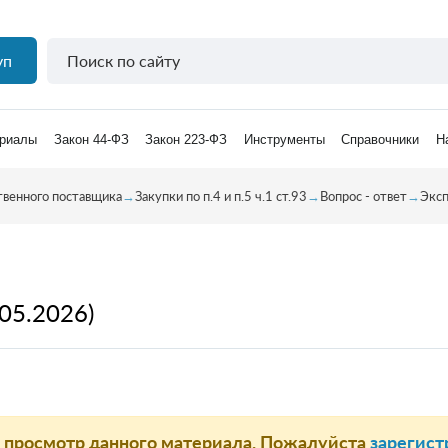
уп
риалы
Закон 44-ФЗ
Закон 223-ФЗ
Инструменты
Справочники
Н
твенного поставщика
→
Закупки по п.4 и п.5 ч.1 ст.93
→
Вопрос - ответ
→
Эксп
05.2026)
а просмотр данного материала. Пожалуйста
зарегист