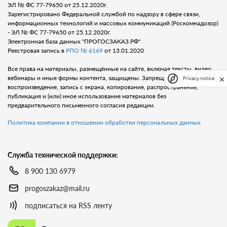
ЭЛ № ФС 77-79650 от 25.12.2020г.
Зарегистрировано Федеральной службой по надзору в сфере связи,
информационных технологий и массовых коммуникаций (Роскомнадозор)
- ЭЛ № ФС 77-79650 от 25.12.2020г.
Электронная база данных "ПРОГОСЗАКАЗ.РФ"
Реестровая запись в
РПО № 6169
от 13.01.2020
Все права на материалы, размещённые на сайте, включая тексты, видео,
вебинары и иные формы контента, защищены. Запрещается любое
Privacy notice
воспроизведение, запись с экрана, копирование, распространение,
публикация и (или) иное использование материалов без
предварительного письменного согласия редакции.
Политика компании в отношении обработки персональных данных
Служба технической поддержки:
8 900 130 6979
progoszakaz@mail.ru
подписаться на RSS ленту