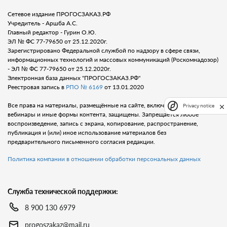
Сетевое издание ПРОГОСЗАКАЗ.РФ
Учредитель - Аршба А.С.
Главный редактор - Гурин О.Ю.
ЭЛ № ФС 77-79650 от 25.12.2020г.
Зарегистрировано Федеральной службой по надзору в сфере связи,
информационных технологий и массовых коммуникаций (Роскомнадозор)
- ЭЛ № ФС 77-79650 от 25.12.2020г.
Электронная база данных "ПРОГОСЗАКАЗ.РФ"
Реестровая запись в
РПО № 6169
от 13.01.2020
Все права на материалы, размещённые на сайте, включая тексты, видео,
Privacy notice
вебинары и иные формы контента, защищены. Запрещается любое
воспроизведение, запись с экрана, копирование, распространение,
публикация и (или) иное использование материалов без
предварительного письменного согласия редакции.
Политика компании в отношении обработки персональных данных
Служба технической поддержки:
8 900 130 6979
progoszakaz@mail.ru