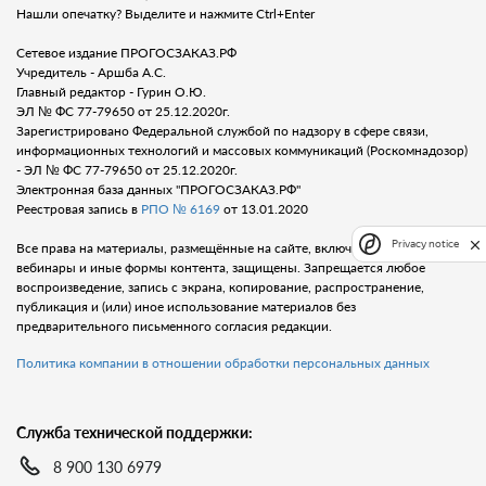
Нашли опечатку? Выделите и нажмите Ctrl+Enter
Сетевое издание ПРОГОСЗАКАЗ.РФ
Учредитель - Аршба А.С.
Главный редактор - Гурин О.Ю.
ЭЛ № ФС 77-79650 от 25.12.2020г.
Зарегистрировано Федеральной службой по надзору в сфере связи,
информационных технологий и массовых коммуникаций (Роскомнадозор)
- ЭЛ № ФС 77-79650 от 25.12.2020г.
Электронная база данных "ПРОГОСЗАКАЗ.РФ"
Реестровая запись в
РПО № 6169
от 13.01.2020
Privacy notice
Все права на материалы, размещённые на сайте, включая тексты, видео,
вебинары и иные формы контента, защищены. Запрещается любое
воспроизведение, запись с экрана, копирование, распространение,
публикация и (или) иное использование материалов без
предварительного письменного согласия редакции.
Политика компании в отношении обработки персональных данных
Служба технической поддержки:
8 900 130 6979