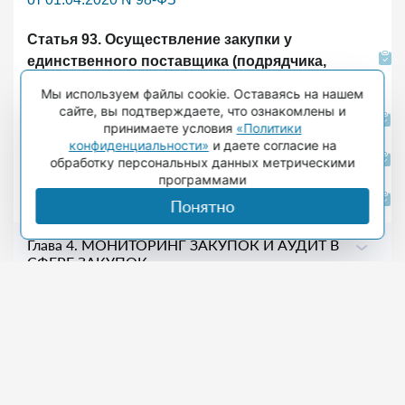
Статья 93. Осуществление закупки у
единственного поставщика (подрядчика,
исполнителя)
Мы используем файлы cookie. Оставаясь на нашем
сайте, вы подтверждаете, что ознакомлены и
Статья 94. Особенности исполнения контракта
принимаете условия
«Политики
конфиденциальности»
и даете согласие на
Статья 95. Изменение, расторжение контракта
обработку персональных данных метрическими
программами
Статья 96. Обеспечение исполнения контракта
Понятно
Глава 4. МОНИТОРИНГ ЗАКУПОК И АУДИТ В
СФЕРЕ ЗАКУПОК
Глава 5. КОНТРОЛЬ В СФЕРЕ ЗАКУПОК
Глава 6. ОБЖАЛОВАНИЕ ДЕЙСТВИЙ
(БЕЗДЕЙСТВИЯ) СУБЪЕКТОВ КОНТРОЛЯ (в
ред. Федерального закона от 02.07.2021 N 360-