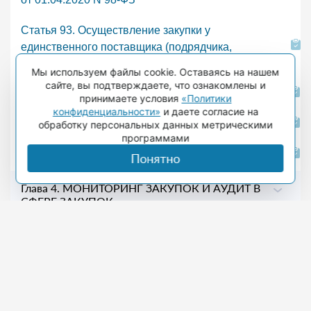
Статья 93. Осуществление закупки у
единственного поставщика (подрядчика,
исполнителя)
Мы используем файлы cookie. Оставаясь на нашем
сайте, вы подтверждаете, что ознакомлены и
Статья 94. Особенности исполнения контракта
принимаете условия
«Политики
конфиденциальности»
и даете согласие на
Статья 95. Изменение, расторжение контракта
обработку персональных данных метрическими
программами
Статья 96. Обеспечение исполнения контракта
Понятно
Глава 4. МОНИТОРИНГ ЗАКУПОК И АУДИТ В
СФЕРЕ ЗАКУПОК
Глава 5. КОНТРОЛЬ В СФЕРЕ ЗАКУПОК
Глава 6. ОБЖАЛОВАНИЕ ДЕЙСТВИЙ
(БЕЗДЕЙСТВИЯ) СУБЪЕКТОВ КОНТРОЛЯ (в
ред. Федерального закона от 02.07.2021 N 360-