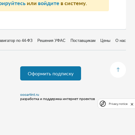
рируйтесь
или
войдите
в систему.
авигатор по 44-ФЗ
Решения УФАС
Поставщикам
Цены
О нас
Оформить подписку
oooartint.ru
разработка и поддержка интернет проектов
Privacy notice