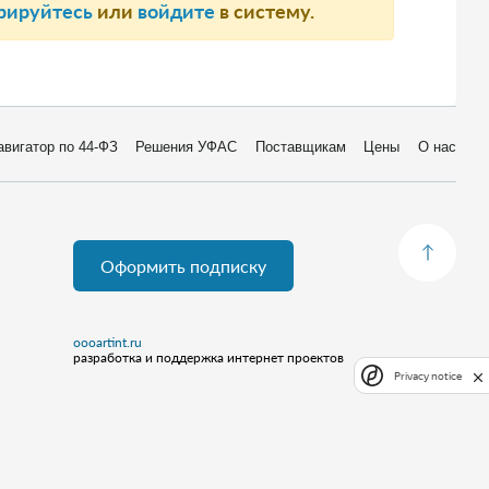
рируйтесь
или
войдите
в систему.
авигатор по 44-ФЗ
Решения УФАС
Поставщикам
Цены
О нас
Оформить подписку
oooartint.ru
разработка и поддержка интернет проектов
Privacy notice