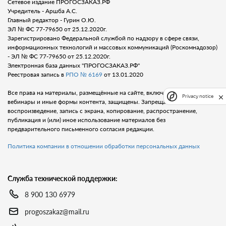
Сетевое издание ПРОГОСЗАКАЗ.РФ
Учредитель - Аршба А.С.
Главный редактор - Гурин О.Ю.
ЭЛ № ФС 77-79650 от 25.12.2020г.
Зарегистрировано Федеральной службой по надзору в сфере связи,
информационных технологий и массовых коммуникаций (Роскомнадозор)
- ЭЛ № ФС 77-79650 от 25.12.2020г.
Электронная база данных "ПРОГОСЗАКАЗ.РФ"
Реестровая запись в
РПО № 6169
от 13.01.2020
Все права на материалы, размещённые на сайте, включая тексты, видео,
Privacy notice
вебинары и иные формы контента, защищены. Запрещается любое
воспроизведение, запись с экрана, копирование, распространение,
публикация и (или) иное использование материалов без
предварительного письменного согласия редакции.
Политика компании в отношении обработки персональных данных
Служба технической поддержки:
8 900 130 6979
progoszakaz@mail.ru