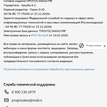
Сетевое издание ПРОГОСЗАКАЗ.РФ
Учредитель - Аршба А.С.
Главный редактор - Гурин О.Ю.
ЭЛ № ФС 77-79650 от 25.12.2020г.
Зарегистрировано Федеральной службой по надзору в сфере связи,
информационных технологий и массовых коммуникаций (Роскомнадозор)
- ЭЛ № ФС 77-79650 от 25.12.2020г.
Электронная база данных "ПРОГОСЗАКАЗ.РФ"
Реестровая запись в
РПО № 6169
от 13.01.2020
Все права на материалы, размещённые на сайте, включая тексты, видео,
Privacy notice
вебинары и иные формы контента, защищены. Запрещается любое
воспроизведение, запись с экрана, копирование, распространение,
публикация и (или) иное использование материалов без
предварительного письменного согласия редакции.
Политика компании в отношении обработки персональных данных
Служба технической поддержки:
8 900 130 6979
progoszakaz@mail.ru