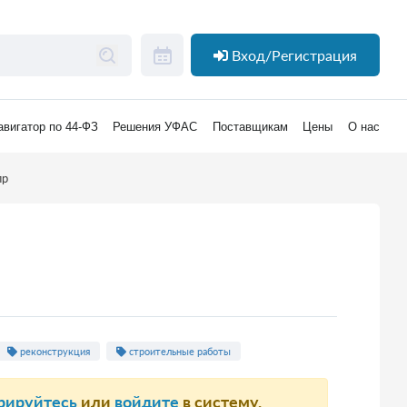
Вход/Регистрация
авигатор по 44-ФЗ
Решения УФАС
Поставщикам
Цены
О нас
пр
реконструкция
строительные работы
рируйтесь
или
войдите
в систему.