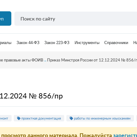
уп
риалы
Закон 44-ФЗ
Закон 223-ФЗ
Инструменты
Справочники
Н
е правовые акты ФОИВ
→
Приказ Минстроя России от 12.12.2024 № 856/
.12.2024 № 856/пр
емонт
проектная документация
работы по инженерным изысканиям
а просмотр данного материала. Пожалуйста
зарегист