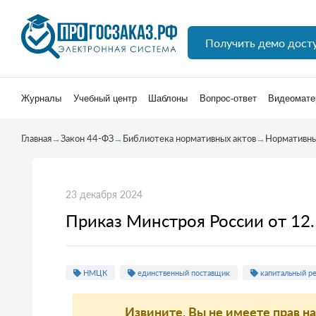
Получить демо дост
Журналы
Учебный центр
Шаблоны
Вопрос-ответ
Видеомате
Главная
→
Закон 44-ФЗ
→
Библиотека нормативных актов
→
Нормативны
23 декабря 2024
Приказ Минстроя России от 12
НМЦК
единственный поставщик
капитальный р
Извините, Вы не имеете прав н