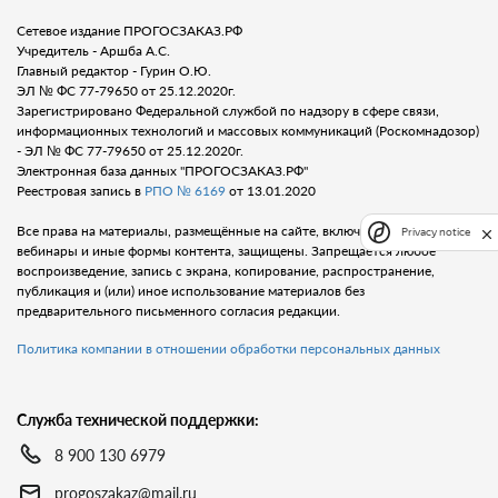
Сетевое издание ПРОГОСЗАКАЗ.РФ
Учредитель - Аршба А.С.
Главный редактор - Гурин О.Ю.
ЭЛ № ФС 77-79650 от 25.12.2020г.
Зарегистрировано Федеральной службой по надзору в сфере связи,
информационных технологий и массовых коммуникаций (Роскомнадозор)
- ЭЛ № ФС 77-79650 от 25.12.2020г.
Электронная база данных "ПРОГОСЗАКАЗ.РФ"
Реестровая запись в
РПО № 6169
от 13.01.2020
Все права на материалы, размещённые на сайте, включая тексты, видео,
Privacy notice
вебинары и иные формы контента, защищены. Запрещается любое
воспроизведение, запись с экрана, копирование, распространение,
публикация и (или) иное использование материалов без
предварительного письменного согласия редакции.
Политика компании в отношении обработки персональных данных
Служба технической поддержки:
8 900 130 6979
progoszakaz@mail.ru