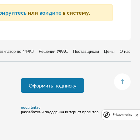
рируйтесь
или
войдите
в систему.
авигатор по 44-ФЗ
Решения УФАС
Поставщикам
Цены
О нас
Оформить подписку
oooartint.ru
разработка и поддержка интернет проектов
Privacy notice