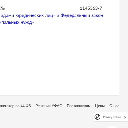
та № 1145363-7
и видами юридических лиц» и Федеральный закон
ципальных нужд»
авигатор по 44-ФЗ
Решения УФАС
Поставщикам
Цены
О нас
Privacy notice