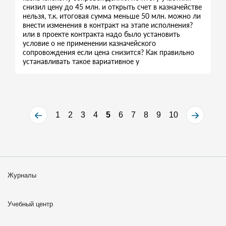
снизил цену до 45 млн. и открыть счет в казначействе
нельзя, т.к. итоговая сумма меньше 50 млн. можно ли
внести изменения в контракт на этапе исполнения?
или в проекте контракта надо было установить
условие о не применении казначейского
сопровождения если цена снизится? Как правильно
устанавливать такое вариативное у
1
2
3
4
5
6
7
8
9
10
Журналы
Учебный центр