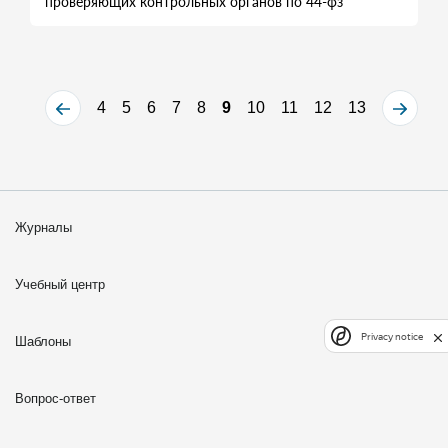
проверяющих контрольных органов по 44-фз
4
5
6
7
8
9
10
11
12
13
Журналы
Учебный центр
Privacy notice
Шаблоны
Вопрос-ответ