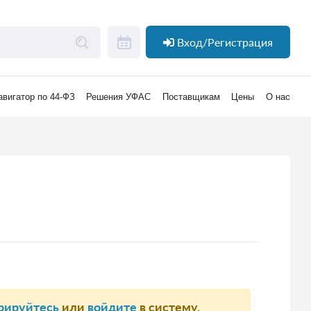
Вход/Регистрация
авигатор по 44-ФЗ
Решения УФАС
Поставщикам
Цены
О нас
рируйтесь
или
войдите
в систему.