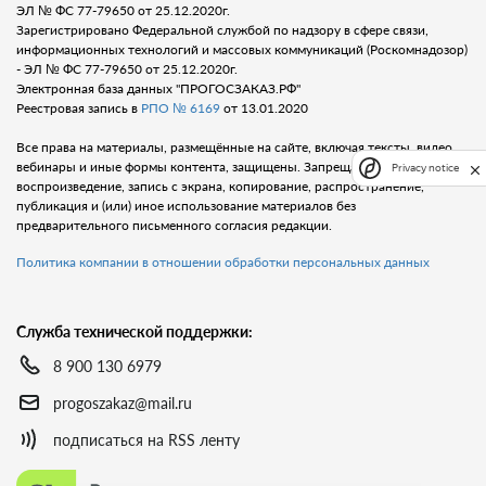
ЭЛ № ФС 77-79650 от 25.12.2020г.
Зарегистрировано Федеральной службой по надзору в сфере связи,
информационных технологий и массовых коммуникаций (Роскомнадозор)
- ЭЛ № ФС 77-79650 от 25.12.2020г.
Электронная база данных "ПРОГОСЗАКАЗ.РФ"
Реестровая запись в
РПО № 6169
от 13.01.2020
Все права на материалы, размещённые на сайте, включая тексты, видео,
вебинары и иные формы контента, защищены. Запрещается любое
Privacy notice
воспроизведение, запись с экрана, копирование, распространение,
публикация и (или) иное использование материалов без
предварительного письменного согласия редакции.
Политика компании в отношении обработки персональных данных
Служба технической поддержки:
8 900 130 6979
progoszakaz@mail.ru
подписаться на RSS ленту