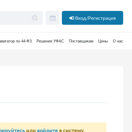
Вход/Регистрация
авигатор по 44-ФЗ
Решения УФАС
Поставщикам
Цены
О нас
рируйтесь
или
войдите
в систему.