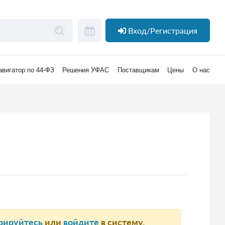
Вход/Регистрация
авигатор по 44-ФЗ
Решения УФАС
Поставщикам
Цены
О нас
рируйтесь
или
войдите
в систему.