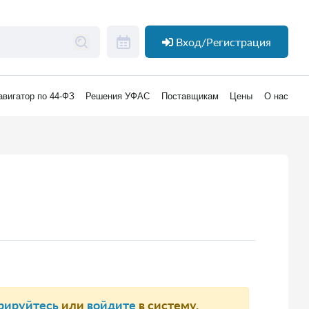
Вход/Регистрация
авигатор по 44-ФЗ
Решения УФАС
Поставщикам
Цены
О нас
рируйтесь
или
войдите
в систему.