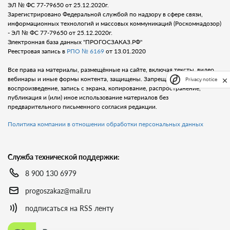
ЭЛ № ФС 77-79650 от 25.12.2020г.
Зарегистрировано Федеральной службой по надзору в сфере связи,
информационных технологий и массовых коммуникаций (Роскомнадозор)
- ЭЛ № ФС 77-79650 от 25.12.2020г.
Электронная база данных "ПРОГОСЗАКАЗ.РФ"
Реестровая запись в
РПО № 6169
от 13.01.2020
Все права на материалы, размещённые на сайте, включая тексты, видео,
вебинары и иные формы контента, защищены. Запрещается любое
Privacy notice
воспроизведение, запись с экрана, копирование, распространение,
публикация и (или) иное использование материалов без
предварительного письменного согласия редакции.
Политика компании в отношении обработки персональных данных
Служба технической поддержки:
8 900 130 6979
progoszakaz@mail.ru
подписаться на RSS ленту