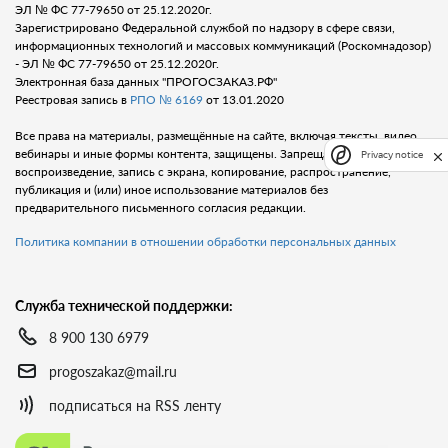
ЭЛ № ФС 77-79650 от 25.12.2020г.
Зарегистрировано Федеральной службой по надзору в сфере связи,
информационных технологий и массовых коммуникаций (Роскомнадозор)
- ЭЛ № ФС 77-79650 от 25.12.2020г.
Электронная база данных "ПРОГОСЗАКАЗ.РФ"
Реестровая запись в
РПО № 6169
от 13.01.2020
Все права на материалы, размещённые на сайте, включая тексты, видео,
вебинары и иные формы контента, защищены. Запрещается любое
Privacy notice
воспроизведение, запись с экрана, копирование, распространение,
публикация и (или) иное использование материалов без
предварительного письменного согласия редакции.
Политика компании в отношении обработки персональных данных
Служба технической поддержки:
8 900 130 6979
progoszakaz@mail.ru
подписаться на RSS ленту