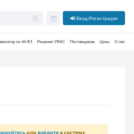
Вход/Регистрация
авигатор по 44-ФЗ
Решения УФАС
Поставщикам
Цены
О нас
рируйтесь
или
войдите
в систему.